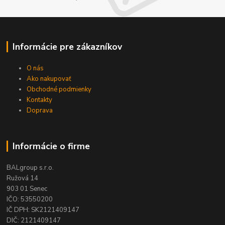
Informácie pre zákazníkov
O nás
Ako nakupovať
Obchodné podmienky
Kontakty
Doprava
Informácie o firme
BALgroup s.r.o.
Ružová 14
903 01 Senec
IČO: 53550200
IČ DPH: SK2121409147
DIČ: 2121409147