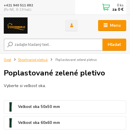
0
ks
+421 940 511 682
za
0 €
(Po-NE, 8-19 hod.)
Menu
Hľadať
Úvod
Štvorhranné pletivá
Poplastované zelené pletivo
Poplastované zelené pletivo
Vyberte si veľkosť oka.
Veľkosť oka 50x50 mm
Veľkosť oka 60x60 mm