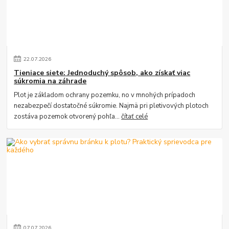
22
.
07
.
2026
Tieniace siete: Jednoduchý spôsob, ako získať viac
súkromia na záhrade
Plot je základom ochrany pozemku, no v mnohých prípadoch
nezabezpečí dostatočné súkromie. Najmä pri pletivových plotoch
zostáva pozemok otvorený pohľa...
čítať celé
07
.
07
.
2026