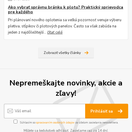
Ako vybrať správnu bránku k plotu? Praktický sprievodca
pre každého
Pri plánovaní nového oplotenia sa veľká pozornosť venuje výberu
pletiva, stĺpikov či plotových panelov. Často sa však zabúda na
jeden z najdôležitejší...
čítať celé
Zobraziť všetky články
Nepremeškajte novinky, akcie a
zľavy!
Prihlásiť sa
Súhlasím so
spracovaním osobných údajov
za účelom zasielania newslettera.
Môžete sa kedykoľvek odhlásiť. Zasielame raz za 14 dní.