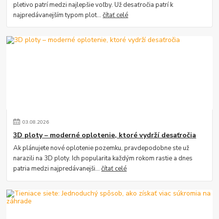
pletivo patrí medzi najlepšie voľby. Už desaťročia patrí k
najpredávanejším typom plot...
čítať celé
03
.
08
.
2026
3D ploty – moderné oplotenie, ktoré vydrží desaťročia
Ak plánujete nové oplotenie pozemku, pravdepodobne ste už
narazili na 3D ploty. Ich popularita každým rokom rastie a dnes
patria medzi najpredávanejši...
čítať celé