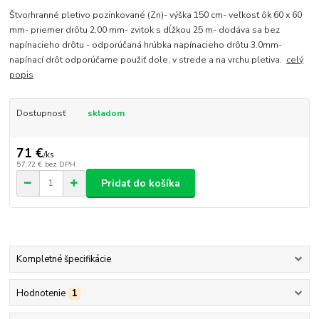
Štvorhranné pletivo pozinkované (Zn)- výška 150 cm- veľkosť ôk 60 x 60
mm- priemer drôtu 2,00 mm- zvitok s dĺžkou 25 m- dodáva sa bez
napínacieho drôtu - odporúčaná hrúbka napínacieho drôtu 3.0mm-
napínací drôt odporúčame použiť dole, v strede a na vrchu pletiva.
celý
popis
Dostupnosť
skladom
71 €
/
ks
57,72 €
bez DPH
Pridať do košíka
Kompletné špecifikácie
Hodnotenie
1