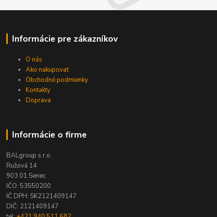
Informácie pre zákazníkov
O nás
Ako nakupovať
Obchodné podmienky
Kontakty
Doprava
Informácie o firme
BALgroup s.r.o.
Ružová 14
903 01 Senec
IČO: 53550200
IČ DPH: SK2121409147
DIČ: 2121409147
tel:
+421 940 511 682