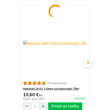
3 hodnotenie
Napínací drôt 3,0mm pozinkovaný 78m
Napínací st
10,60 €
0,60 €
/
ks
/
ks
Skladom
8,62 €
bez DPH
0,49 €
bez D
Pridať do košíka